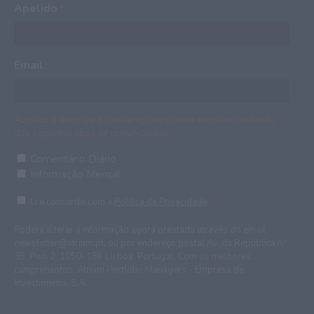
Apelido
*
Email
*
Autorizo o envio para o endereço de correio eletrónico indicado
dos seguintes tipos de comunicações:
Untitled
Comentário Diário
Informação Mensal
*
Consent
Li e concordo com a
Política de Privacidade
.
*
*
Poderá alterar a informação agora prestada através do email
newsletter@atrium.pt
, ou por endereço postal Av. da República n.º
35, Piso 2, 1050-186 Lisboa, Portugal. Com os melhores
cumprimentos, Atrium Portfolio Managers - Empresa de
Investimento, S.A.
CAPTCHA