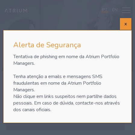
PT
EN
X
NEWSLETTER
Alerta de Segurança
Tentativa de phishing em nome da Atrium Portfolio
Managers.
Tenha atenção a emails e mensagens SMS
fraudulentas em nome da Atrium Portfolio
"
*
" indica campos obrigatórios
Managers.
Subscreva o nosso Comentário Diário e a Informação Mensal para
Não clique em links suspeitos nem partilhe dados
que possa ter acesso aos nossos comentários sobre a conjuntura
pessoais. Em caso de dúvida, contacte-nos através
de mercado.
dos canais oficiais.
Nome
*